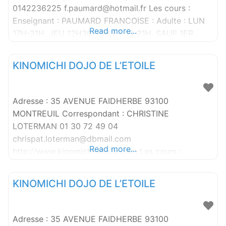
0142236225 f.paumard@hotmail.fr Les cours :
Enseignant : PAUMARD FRANCOISE : Adulte : LUN
Read more...
17H-21H, JEU 12H30-15H ET 19-21H, SAUF 1ER
JEUDI SOIR DU MOIS , ,
KINOMICHI DOJO DE L’ETOILE
Adresse : 35 AVENUE FAIDHERBE 93100
MONTREUIL Correspondant : CHRISTINE
LOTERMAN 01 30 72 49 04
chrispat.loterman@dbmail.com
Read more...
http://www.kinomichi-etoile.com Les cours :
Enseignant : LOTERMAN PATRICK : Adulte : LUN
18H30-20H 1 20H-21H 2-3 & 21H-22H 4-5
KINOMICHI DOJO DE L’ETOILE
Adresse : 35 AVENUE FAIDHERBE 93100