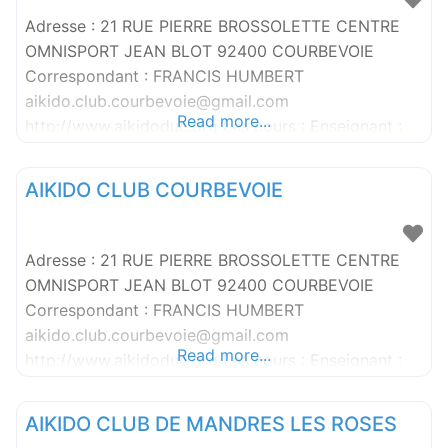
Adresse : 21 RUE PIERRE BROSSOLETTE CENTRE
OMNISPORT JEAN BLOT 92400 COURBEVOIE
Correspondant : FRANCIS HUMBERT
aikido.club.courbevoie@gmail.com
Read more...
http://www.aikidoduc.org Les cours : Enseignant :
DUC PHILIPPE : Adulte : MAR & VEN 19H-21H, SAM
9H/10H30 ENFANTS:SAMEDI 10H30-12H ADULTES :
AIKIDO CLUB COURBEVOIE
Enseignant : ALLAF BASHAR : Enfant : SAMEDI
ENFANTS 9-10H30, SAMEDI ADULTES10H30-12H :
Enseignant : MOUBARAK MAROUN : Enfant :
Adresse : 21 RUE PIERRE BROSSOLETTE CENTRE
SAMEDI ENFANTS
OMNISPORT JEAN BLOT 92400 COURBEVOIE
Correspondant : FRANCIS HUMBERT
aikido.club.courbevoie@gmail.com
Read more...
http://www.aikidoduc.org Les cours : Enseignant :
DUC PHILIPPE : Adulte : MAR & VEN 19H-21H, SAM
9H/10H30 ENFANTS:SAMEDI 10H30-12H ADULTES :
AIKIDO CLUB DE MANDRES LES ROSES
Enseignant : ALLAF BASHAR : Enfant : SAMEDI