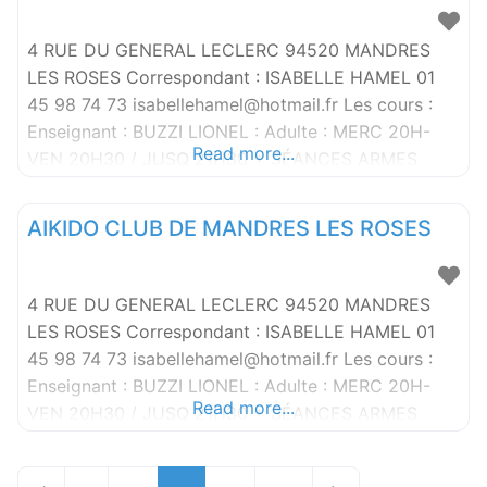
ENFANTS 9-10H30, SAMEDI ADULTES10H30-12H :
Enseignant : MOUBARAK MAROUN : Enfant :
4 RUE DU GENERAL LECLERC 94520 MANDRES
SAMEDI ENFANTS
LES ROSES Correspondant : ISABELLE HAMEL 01
45 98 74 73 isabellehamel@hotmail.fr Les cours :
Enseignant : BUZZI LIONEL : Adulte : MERC 20H-
Read more...
VEN 20H30 / JUSQ 21H30 + SÉANCES ARMES
21H30 / 22H, SAM 14H-16H
AIKIDO CLUB DE MANDRES LES ROSES
4 RUE DU GENERAL LECLERC 94520 MANDRES
LES ROSES Correspondant : ISABELLE HAMEL 01
45 98 74 73 isabellehamel@hotmail.fr Les cours :
Enseignant : BUZZI LIONEL : Adulte : MERC 20H-
Read more...
VEN 20H30 / JUSQ 21H30 + SÉANCES ARMES
21H30 / 22H, SAM 14H-16H
Posts navigation