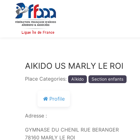
Aller
au
contenu
AIKIDO US MARLY LE ROI
Place Categories:
Aïkido
Section enfants
Profile
Adresse :
GYMNASE DU CHENIL RUE BERANGER
78160 MARLY LE ROI